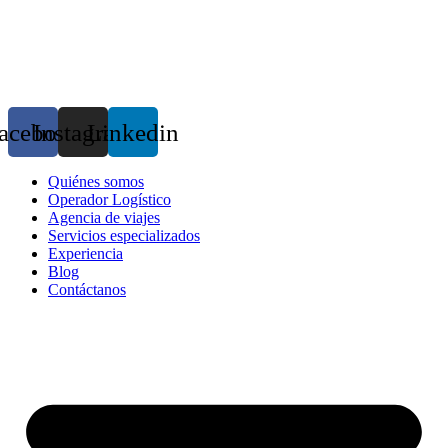
Ir
al
contenido
acebook
Instagram
Linkedin
Quiénes somos
Operador Logístico
Agencia de viajes
Servicios especializados
Experiencia
Blog
Contáctanos